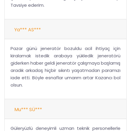
Tavsiye ederim.
Ya*** AS***
Pazar günü jeneratör bozuldu acil ihtiyaç için
kiralamak istedik arabaya yükledik jeneratörü
giderken haber geldi jeneratör çalışmaya başlamış
aradık arkadaş hiçbir sıkıntı yaşatmadan paramızı
iade etti. Böyle esnaflar umarım artar Kazancı bol
olsun.
Mu*** SÜ***
Güleryüzlü deneyimli uzman teknik personellerle