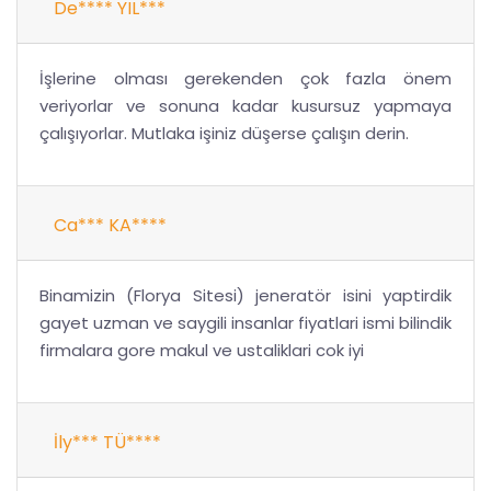
De**** YIL***
İşlerine olması gerekenden çok fazla önem
veriyorlar ve sonuna kadar kusursuz yapmaya
çalışıyorlar. Mutlaka işiniz düşerse çalışın derin.
Ca*** KA****
Binamizin (Florya Sitesi) jeneratör isini yaptirdik
gayet uzman ve saygili insanlar fiyatlari ismi bilindik
firmalara gore makul ve ustaliklari cok iyi
İly*** TÜ****