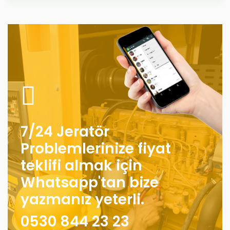
7/24 Jeratör
Problemlerinize fiyat
teklifi almak için
Whatsapp'tan bize
yazmanız yeterli.
0530 844 23 23