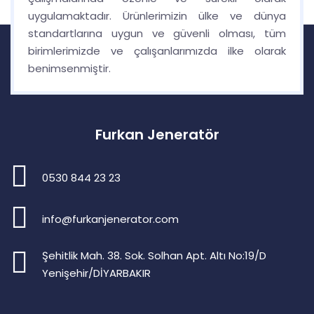
uygulamaktadır. Ürünlerimizin ülke ve dünya
standartlarına uygun ve güvenli olması, tüm
birimlerimizde ve çalışanlarımızda ilke olarak
benimsenmiştir.
Furkan Jeneratör
0530 844 23 23
info@furkanjenerator.com
Şehitlik Mah. 38. Sok. Solhan Apt. Altı No:19/D
Yenişehir/DİYARBAKIR